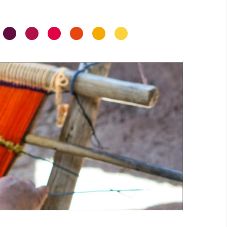
•
•
•
•
•
•