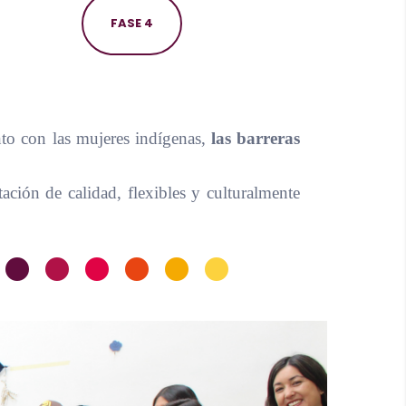
FASE 4
unto con las mujeres indígenas,
las barreras
ación de calidad, flexibles y culturalmente
•
•
•
•
•
•