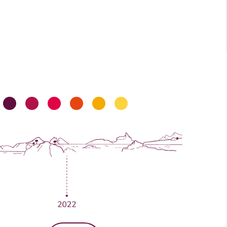
imos creciendo
•
•
•
•
•
•