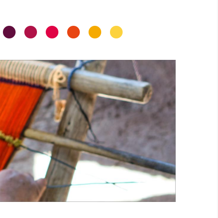
•
•
•
•
•
•