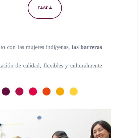
FASE 4
unto con las mujeres indígenas,
las barreras
ación de calidad, flexibles y culturalmente
•
•
•
•
•
•