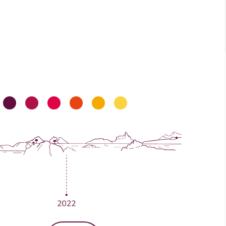
imos creciendo
•
•
•
•
•
•