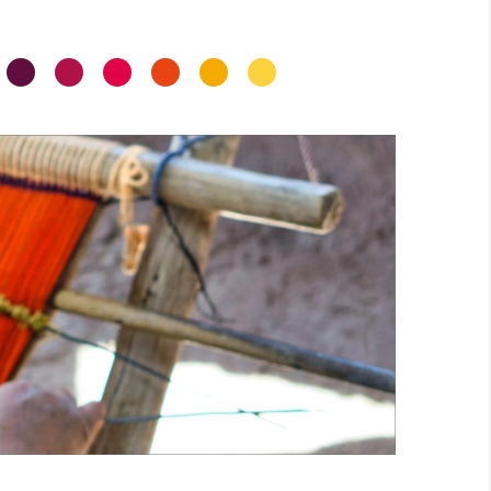
•
•
•
•
•
•