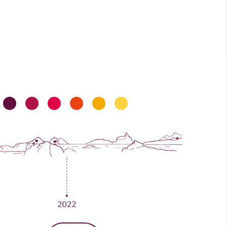
imos creciendo
•
•
•
•
•
•