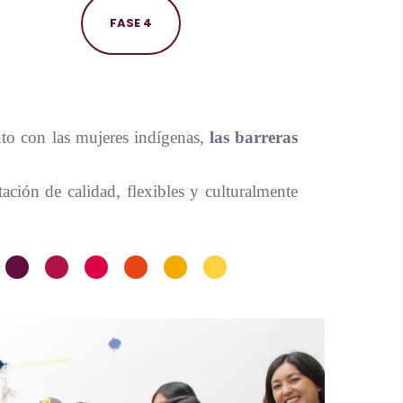
FASE 4
unto con las mujeres indígenas,
las barreras
ación de calidad, flexibles y culturalmente
•
•
•
•
•
•