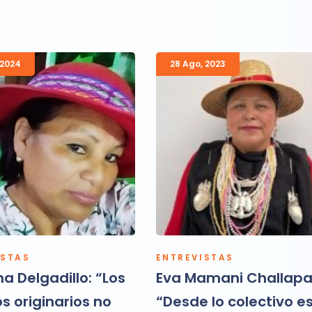
2024
28 Ago
,
2023
ISTAS
ENTREVISTAS
na Delgadillo: “Los
Eva Mamani Challapa
s originarios no
“Desde lo colectivo e