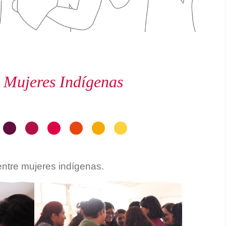
a
Mujeres Indígenas
•
•
•
•
•
•
entre mujeres 
indígenas.