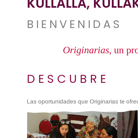
KULLALLA, KULLA
BIENVENIDAS
Originarias
, un p
D E S C U B R E
Las oportunidades que Originarias te ofre