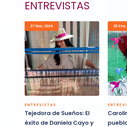
ENTREVISTAS
27 Mar
,
2024
25 Ene
,
ENTREVISTAS
ENTREV
pil
Tejedora de Sueños: El
Caroli
éxito de Daniela Cayo y
pueblo