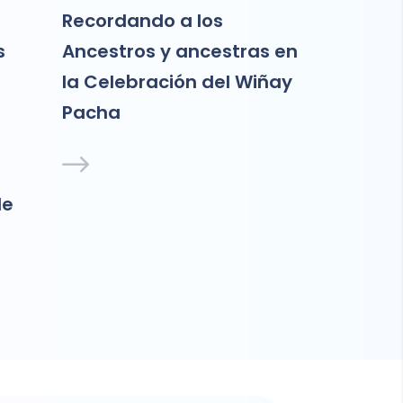
Recordando a los
1° Encue
s
Ancestros y ancestras en
Indígen
la Celebración del Wiñay
Emprend
Pacha
Tarapa
de