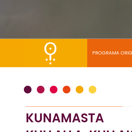
Main
Navigation
PROGRAMA ORIG
•
•
•
•
•
•
KUNAMASTA