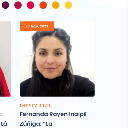
•
•
•
•
•
•
28 Ago
,
2023
27 Mar
,
20
ENTREVISTAS
ENTREVIS
:
Fernanda Rayen Inaipil
Tejedora
stá
Zúñiga: “La
éxito de