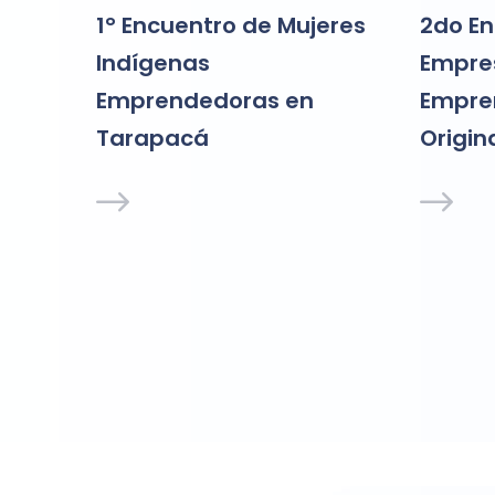
1° Encuentro de Mujeres
2do En
ras en
Indígenas
Empres
Wiñay
Emprendedoras en
Empre
Tarapacá
Origin