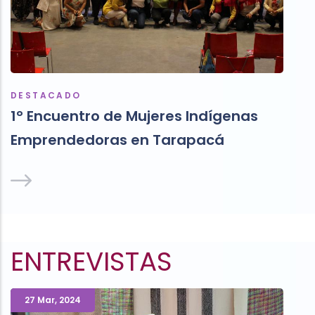
DESTACADO
1° Encuentro de Mujeres Indígenas
Emprendedoras en Tarapacá
ENTREVISTAS
27 Mar
,
2024
E