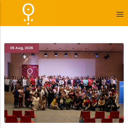
Pasar
al
contenido
principal
05 Aug
,
2026