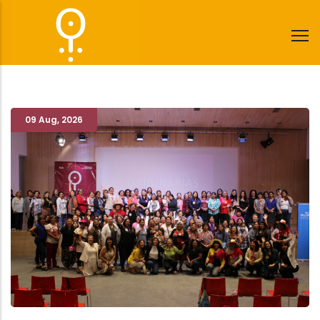
Pasar
al
contenido
principal
09 Aug
,
2026