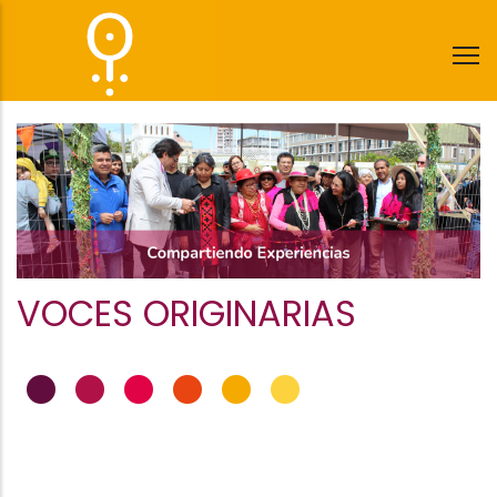
Pasar
al
contenido
principal
VOCES ORIGINARIAS
•
•
•
•
•
•