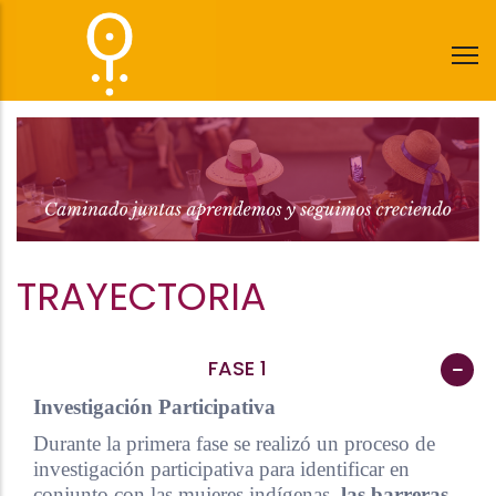
Pasar
al
contenido
principal
TRAYECTORIA
FASE 1
Investigación Participativa
Durante la primera fase se realizó un proceso de
investigación participativa para identificar en
conjunto con las mujeres indígenas,
las barreras