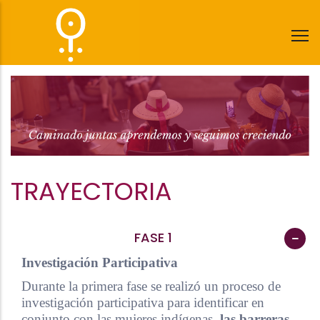
Pasar
al
contenido
principal
TRAYECTORIA
FASE 1
Investigación Participativa
Durante la primera fase se realizó un proceso de
investigación participativa para identificar en
conjunto con las mujeres indígenas,
las barreras