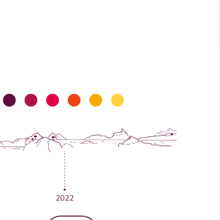
imos creciendo
•
•
•
•
•
•