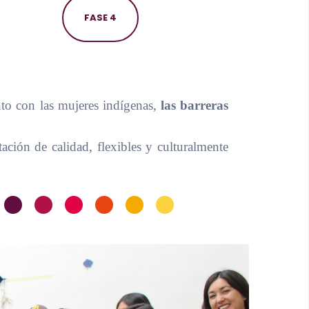
FASE 4
unto con las mujeres indígenas,
las barreras
ación de calidad, flexibles y culturalmente
•
•
•
•
•
•