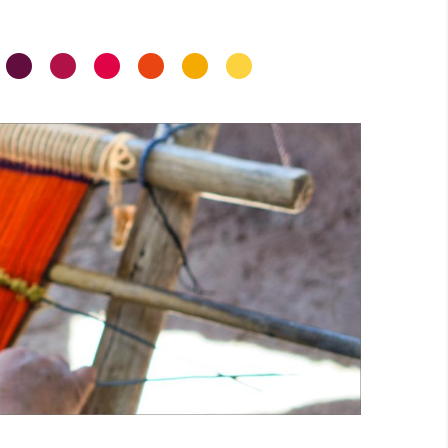
•
•
•
•
•
•